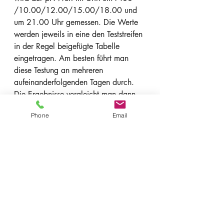
/10.00/12.00/15.00/18.00 und 
um 21.00 Uhr gemessen. Die Werte 
werden jeweils in eine den Teststreifen 
in der Regel beigefügte Tabelle 
eingetragen. Am besten führt man 
diese Testung an mehreren 
aufeinanderfolgenden Tagen durch. 
Die Ergebnisse vergleicht man dann 
mit einer Normtabelle. Die Testung ist 
Phone
Email
relativ zeitintensiv und die isolierte 
Interpretation ohne Betrachtung der 
Ernährung und Lebensumstände 
umstritten. Also für diejenigen, die nur 
mal interessehalber eine Idee von 
ihrer Säure-Belastung bekommen 
wollen, ist es eine kostengünstige und 
schnell verfügbare Variante.