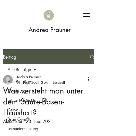
Andrea Präuner
Beitrag
Alle Beiträge
Andrea Präuner
Alle Beiträge
21. Feb. 2021
3 Min. Lesezeit
Was versteht man unter
Ernährung
dem Säure-Basen-
Säure-Basen-Haushalt
Detox
Haushalt?
BrainGym©
Aktualisiert:
23. Feb. 2021
Lernunterstützung